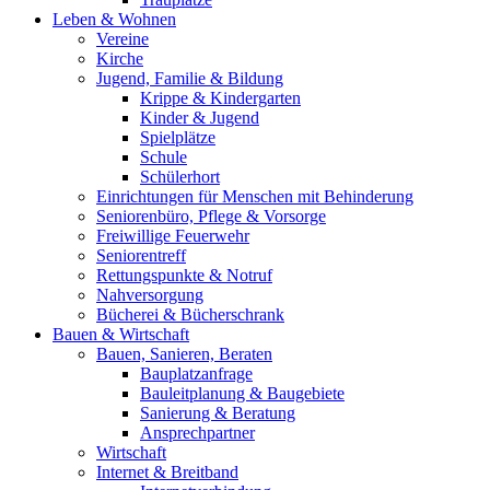
Leben & Wohnen
Vereine
Kirche
Jugend, Familie & Bildung
Krippe & Kindergarten
Kinder & Jugend
Spielplätze
Schule
Schülerhort
Einrichtungen für Menschen mit Behinderung
Seniorenbüro, Pflege & Vorsorge
Freiwillige Feuerwehr
Seniorentreff
Rettungspunkte & Notruf
Nahversorgung
Bücherei & Bücherschrank
Bauen & Wirtschaft
Bauen, Sanieren, Beraten
Bauplatzanfrage
Bauleitplanung & Baugebiete
Sanierung & Beratung
Ansprechpartner
Wirtschaft
Internet & Breitband