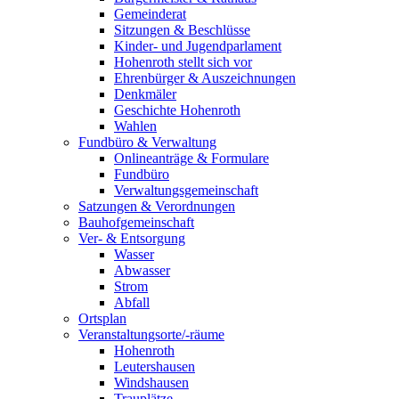
Gemeinderat
Sitzungen & Beschlüsse
Kinder- und Jugendparlament
Hohenroth stellt sich vor
Ehrenbürger & Auszeichnungen
Denkmäler
Geschichte Hohenroth
Wahlen
Fundbüro & Verwaltung
Onlineanträge & Formulare
Fundbüro
Verwaltungsgemeinschaft
Satzungen & Verordnungen
Bauhofgemeinschaft
Ver- & Entsorgung
Wasser
Abwasser
Strom
Abfall
Ortsplan
Veranstaltungsorte/-räume
Hohenroth
Leutershausen
Windshausen
Trauplätze